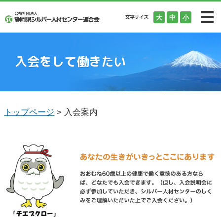
大
中
小
M
トップ
入会をして働きたい
静岡県シルバー人材センター連合会とは
静岡県シルバー人材センター連合会とは
トップページ
センターの仕組み
> 入会案内
こんな仕事しています
家事・子育て支援
安全・適正就業への取り組み
情報公開
入会案内